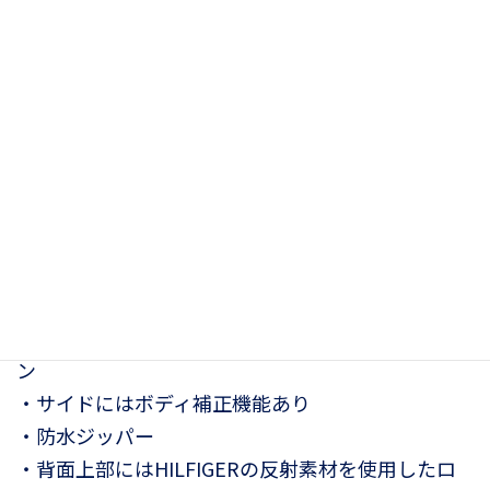
TH ダービー レディス トレーニング ジ
ャケット
31,350
¥
<2025春夏コレクション>
ストレッチ性に優れた薄手のテクニカルトレーニン
グジャケット
・体のカーブの形に沿うようなカッティングデザイ
ン
・サイドにはボディ補正機能あり
・防水ジッパー
・背面上部にはHILFIGERの反射素材を使用したロ