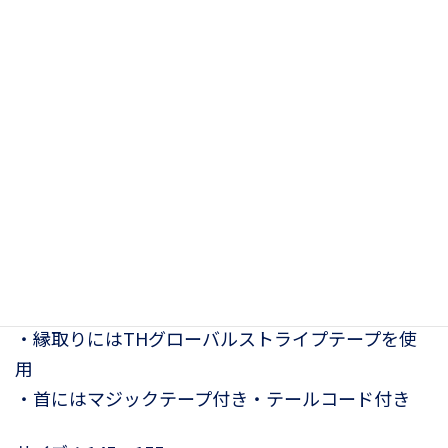
TH スプリングフィールド 撥水 エクサ
サイズシート
39,600
¥
<2025春夏コレクション>
クラシックな撥水エクササイズシート
・ウォームアップやクールダウンの際に馬が冷えて
しまうことを防ぎます
・縁取りにはTHグローバルストライプテープを使
用
・首にはマジックテープ付き・テールコード付き