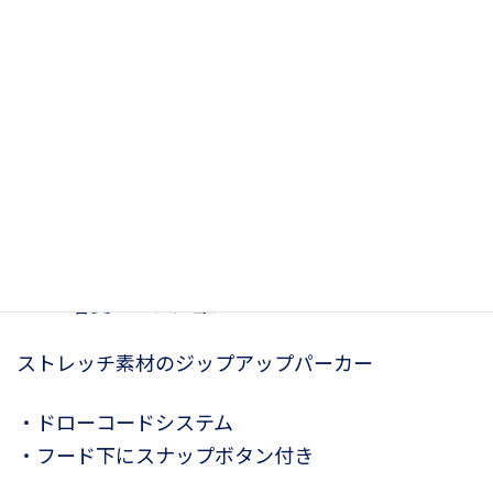
TH グレン メンズ ジップアップフーデ
ィー
36,300
¥
<2025春夏コレクション>
ストレッチ素材のジップアップパーカー
・ドローコードシステム
・フード下にスナップボタン付き